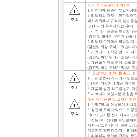
※
리액터 운전시 주의사항
1. 리액터에 전원이 투입된상
2. 리액터의 단자는 전기적으
주 의
피하기위해서 규격에 맞는 용량
오.(화재의 우려가 있습니다)
3. 리액터의 전원을 투입할때
(감전 및 화재의 우려가 있습니
4. 리액터 주위에서 작업할 때
(감전및 화상 우려가 있습니다)
5. 리액터의 조작은 반드시 자
(감전및 화상 우려가 있습니다)
6. 제품을 임의로 분해, 조립
(감전및 화상 우려가 있습니다)
※
운전하던 리액터를 취급 및
1. 감전및 화재의 우려가 있
(사람이 다치거나 제품 파손의
주 의
2. 제품의 상간 리드를 밟지 마
3. 리액터의 코일부분에 힘을 주
※
리액터 운반 및 설치시 주의
1. 인양고리를 이용하여 하차
2. 감전의 우려가 있으므로 공
주 의
액터의 단자를 접지 시켜서 모
3. 전원 OFF상태를 확인할 
지 마시고, 리액터의 전원 OF
계측기로 확인전 까지는 리액터가
4. 리액터의 코일에 전원이 