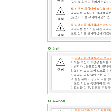
위 험
(감전및 화재의 우려가 있습니
※
리액터 외함내에 설치할 때
리액터를 외함내에 설치할 때는
(절연거리 를 유지하지 않으면 
위 험
※
리액터를 접지할때는 반드시
리액터를 접지시킬 때는 리액터
절한 접지를 실시하십시오(감전
위 험
※
리액터에 전원 투입시 주의
1. 모든 포장과 포장용 볼트를
2. 냉각Fan, 온도조절계, 릴
주 의
3. 결선의 볼트 조임 토크를 
4. 리액터 외함 속에 있는 공
과 철심 위에도 공구나 다른 
5. 절연 저항을 측정하여 표3
6. 결선을 한 후, 전원을 투입
※
유지.보수를 위한 절차를 