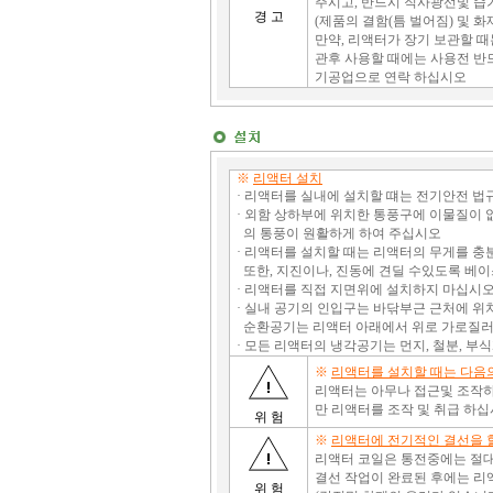
주시고, 반드시 직사광선및 습
경 고
(제품의 결함(틈 벌어짐) 및 화
만약, 리액터가 장기 보관할 때
관후 사용할 때에는 사용전 반드
기공업으로 연락 하십시오
※
리액터 설치
· 리액터를 실내에 설치할 떄는 전기안전 법
· 외함 상하부에 위치한 통풍구에 이물질이 없
의 통풍이 원활하게 하여 주십시오
· 리액터를 설치할 때는 리액터의 무게를 충
또한, 지진이나, 진동에 견딜 수있도록 베
· 리액터를 직접 지면위에 설치하지 마십시
· 실내 공기의 인입구는 바닦부근 근처에 위
순환공기는 리액터 아래에서 위로 가로질러
· 모든 리액터의 냉각공기는 먼지, 철분, 
※
리액터를 설치할 때는 다음
리액터는 아무나 접근및 조작하
만 리액터를 조작 및 취급 하십
위 험
※
리액터에 전기적인 결선을 
리액터 코일은 통전중에는 절대
결선 작업이 완료된 후에는 리
위 험