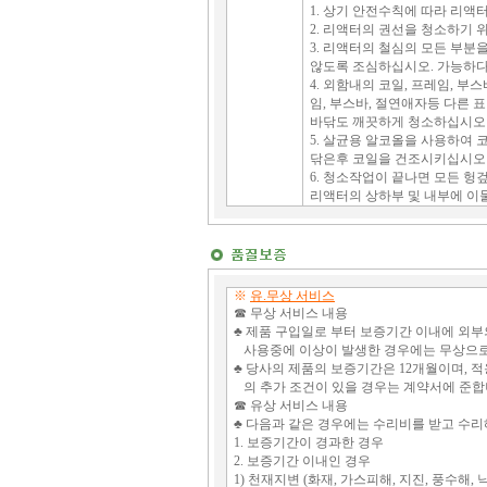
1. 상기 안전수칙에 따라 리액
2. 리액터의 권선을 청소하기 
3. 리액터의 철심의 모든 부분
않도록 조심하십시오. 가능하
4. 외함내의 코일, 프레임, 부
임, 부스바, 절연애자등 다른 
바닦도 깨끗하게 청소하십시오 
5. 살균용 알코올을 사용하여 
닦은후 코일을 건조시키십시오
6. 청소작업이 끝나면 모든 헝
리액터의 상하부 및 내부에 이
※
유.무상 서비스
☎ 무상 서비스 내용
♣ 제품 구입일로 부터 보증기간 이내에 외부
사용중에 이상이 발생한 경우에는 무상으로
♣ 당사의 제품의 보증기간은 12개월이며, 적
의 추가 조건이 있을 경우는 계약서에 준
☎ 유상 서비스 내용
♣ 다음과 같은 경우에는 수리비를 받고 수
1. 보증기간이 경과한 경우
2. 보증기간 이내인 경우
1) 천재지변 (화재, 가스피해, 지진, 풍수해,